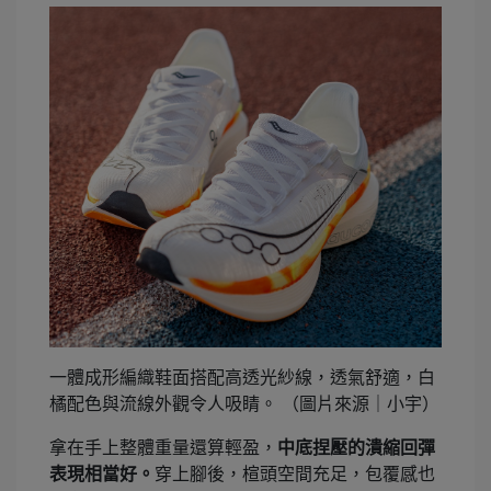
一體成形編織鞋面搭配高透光紗線，透氣舒適，白
橘配色與流線外觀令人吸睛。 （圖片來源｜小宇）
拿在手上整體重量還算輕盈，
中底捏壓的潰縮回彈
表現相當好。
穿上腳後，楦頭空間充足，包覆感也