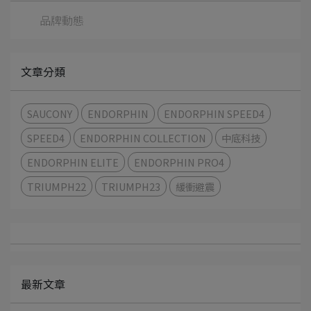
品牌動態
文章分類
SAUCONY
ENDORPHIN
ENDORPHIN SPEED4
SPEED4
ENDORPHIN COLLECTION
中底科技
ENDORPHIN ELITE
ENDORPHIN PRO4
TRIUMPH22
TRIUMPH23
緩衝避震
最新文章