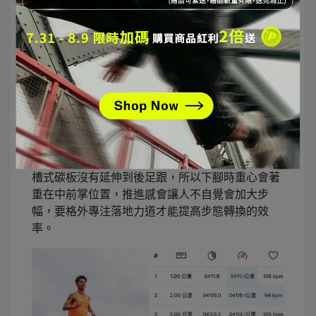
三種訓練｜實際測試
PU 場地｜衝刺 & 30 分鐘漸速跑
在動態熱身後，加幾趟衝刺，最後進行 30 分鐘漸
速跑，感受 SAUCONY ENDORPHIN ELITE 2 的
反應性、回饋感與推進力。在 PU 跑道
上，
incrediRUN 中底的回彈性確實讓人驚豔
，會
使人在雙腳轉換的反應速度會比以往慢，由於四爪
槽式碳板沒有延伸到後足跟，所以下腳時重心會著
重在中前掌位置，推進感會讓人不自覺會加大步
幅，要格外專注落地力道才能提高步態轉換的效
率。