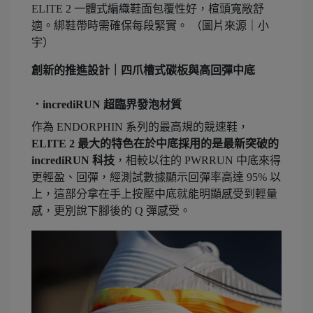
ELITE 2 一體式編織鞋面包覆性好，楦頭寬敞舒
適。綁鞋帶時需確保每段緊實。 （圖片來源｜小
宇）
創新的推進設計
｜
四爪槽式碳板
與高回彈中底
．incrediRUN 超臨界發泡材質
作為 ENDORPHIN 系列的最高規的競速鞋，
ELITE 2 最大的特色在於中底採用的是最新突破的
incrediRUN
科
技
，相較以往的 PWRRUN 中底來得
更輕盈、回彈，經測試數據顯示回彈率高達 95% 以
上，這部分拿在手上按壓中底就能明顯感受到輕量
感，更別說下腳後的 Q 彈感受。