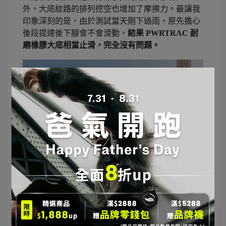
外，大底紋路的排列挖空也增加了摩擦力。最讓我
印象深刻的是，由於測試當天剛下過雨，原先擔心
後段提速後下腳會不會滑動，
結果
PWRTRAC 耐
磨橡膠大底
相當止滑，完全沒有問題。
雖然大底輕薄，但經實測抓地力極佳，耐磨橡膠材
質與紋路設計有效增強摩擦力。 （圖片來源｜小
宇）