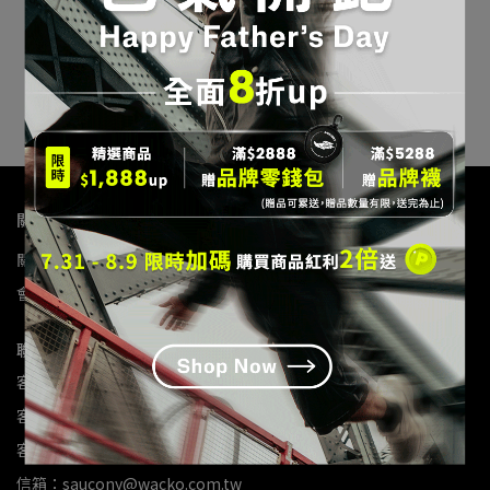
Saucony LANCER RUN 穩
Saucony LANCER 3 穩定
定保護跑鞋_珍珠白(女)
保護跑鞋_白(女)
NT$2,392
NT$2,990
NT$1,888
NT$2,990
加入購物車
已售完
關於我們
關於我們
我的帳戶
退款政策
隱私政策
購物說明
服務條款
會員權益
客服中心
聯絡資訊
客服專線：0809-090-882
客服傳真：02-8797-3786
客服時間：10:00-17:00
信箱：saucony@wacko.com.tw