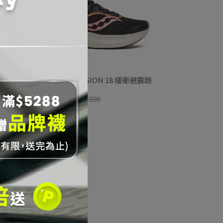
衝避震跑
Saucony COHESION 18 緩衝避震跑
鞋_黑粉(女)
NT$2,312
NT$2,890