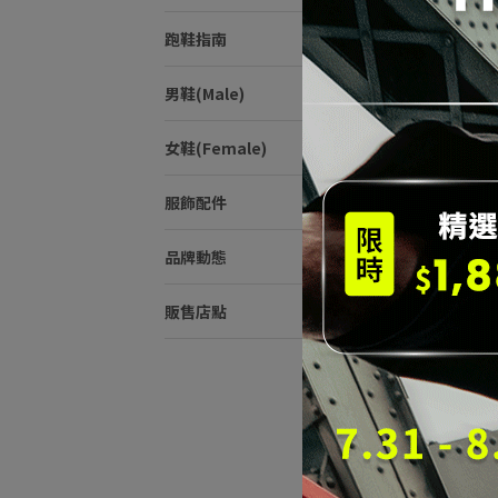
跑鞋指南
男鞋(Male)
女鞋(Female)
Sau
鞋_
服飾配件
NT$1
品牌動態
販售店點