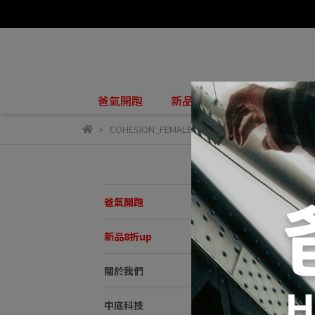
關於我們
爸氣開跑
新品8折up
COHESION_FEMALE
C
爸氣開跑
預設
新品8折up
關於我們
中底科技