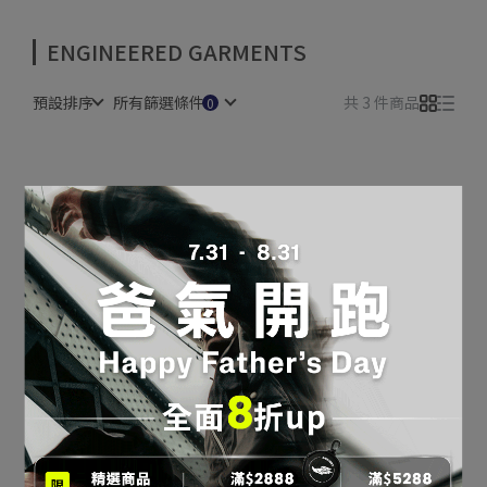
ENGINEERED GARMENTS
預設排序
所有篩選條件
共 3 件商品
Engineered Garments 聯
Engineered Garments 聯
名 │Saucony Shadow
名 │Saucony Shadow
Original 復古跑鞋 黑白(中
Original 復古跑鞋 黑色(中
NT$6,690
NT$4,590
性)
性)
加入購物車
加入購物車