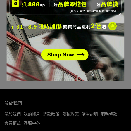
Engineered Garments 聯
名 │Saucony Shadow
Original 復古跑鞋 棕色(中
NT$4,590
性)
加入購物車
關於我們
關於我們
我的帳戶
退款政策
隱私政策
購物說明
服務條款
會員權益
客服中心