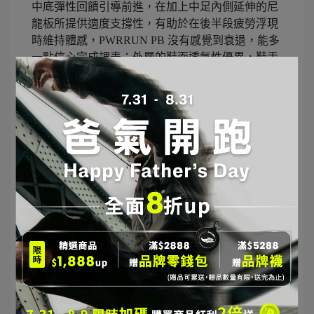
中底彈性回饋引導前進，在加上中足內側延伸的尼
龍板所提供適度支撐性，有助於在後半段疲勞浮現
時維持體感，PWRRUN PB 沒有感覺到衰退，能多
一點信心完成課表；外層的鞋面透氣性優異，鞋舌
與包覆襯墊也不悶熱，不會大量吃水，沒有重拖
感。
緩跑
嘗試從 6’00 拉到 5’20 與穩定配速的緩跑 (配速
5’40)，中底材料 PWRRUN PB 調教很適合穩定配
速，結實中帶有彈性，再加上 SPEEDROLL 自然帶
動，從外側落地轉向內側蹬地尤其順暢。這個流暢
的跑感，即便是在體感 溫度 30 °C 的情況下，也讓
我願意穿著 Endorphin Speed 5 堆跑量。