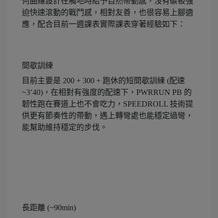
何曲線設計在觸地時給予自然帶動感，沒有碳板強
迫快速滾動的戰鬥感，相對友善，也很容易上腳適
應，配合目前一週課表實際課表穿著經驗如下：
間歇訓練
目前主要是 200 + 300 + 跑休的短間歇訓練 (配速
~3’40)，在相對有強度的配速下，PWRRUN PB 的
韌性跑在賽道上也不會吃力，SPEEDROLL 技術提
供更有節奏性的帶動，遇上轉彎處也能穩定過彎，
能幫助維持穩定的步伐。
長距離 (~90min)