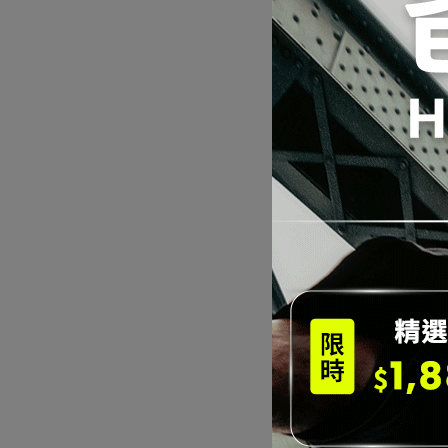
Sauc
跑鞋
NT$4