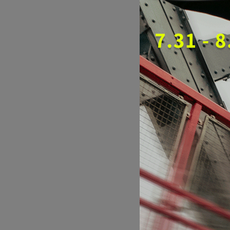
Sau
古跑
NT$4