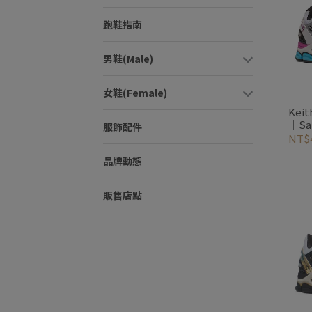
跑鞋指南
男鞋(Male)
女鞋(Female)
Kei
│Sa
服飾配件
復古
NT$4
品牌動態
販售店點