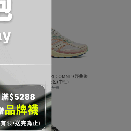
經典復古
Saucony PROGRID OMNI 9 經典復
古跑鞋_喫茶店配色(中性)
NT$5,272
NT$6,590