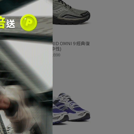
經典復
Saucony PROGRID OMNI 9 經典復
古跑鞋_草綠黑(中性)
NT$5,301
NT$5,890