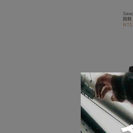
Saucony Progrid
跑鞋 
NT$3
Sau
_銀黑
NT$3