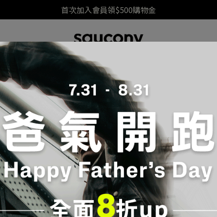
首次加入會員領$500購物金
中底科技
跑鞋指南
男鞋(Male)
女鞋(Female)
DORPHIN Elite
排序
價格