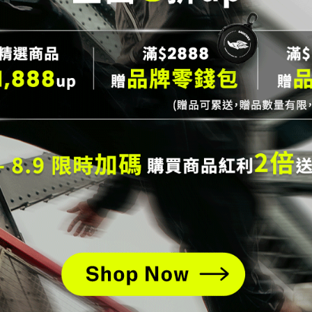
ony ENDORPHIN Elite 2 輕量
Saucony ENDORPHIN Elite 
跑鞋_白(中性)
競速跑鞋_黃黑(中性)
,580
NT$9,990
NT$6,580
NT$9,990
購物說明
服務條款
會員權益
客服中心