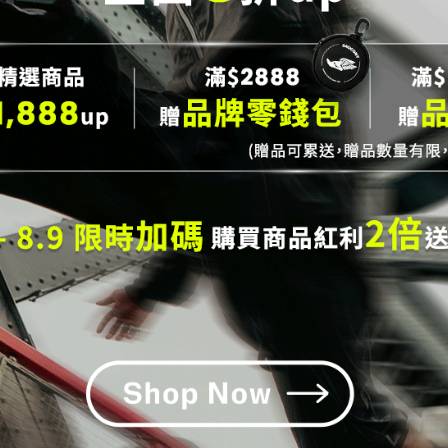
cony KINVARA 15 輕量競速跑鞋
Saucony KINVARA 15 輕量
男)
_螢光橘 (女)
,290
NT$2,790
NT$4,290
購物說明
服務條款
會員權益
客服中心