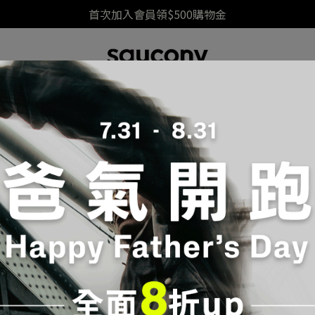
首次加入會員領$500購物金
中底科技
跑鞋指南
男鞋(Male)
女鞋(Female)
NVARA 15
排序
價格