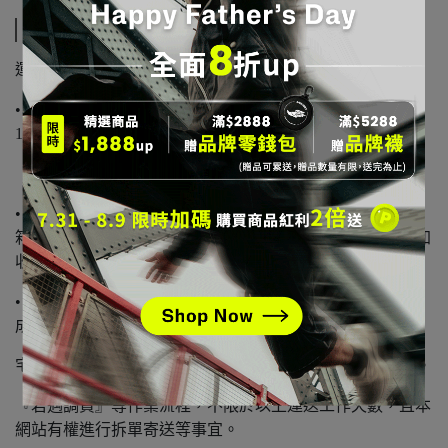
運送方式
運費及商品運送、收件人資料注意事項：
• 單筆購物滿1000元，即享有免運費優惠。單筆購物未滿
1000元 (999元以下)，單筆訂單將酌收120元物流費。
【免運費標準，請依網站公告之活動為依據】
• 目前提供的配送區域僅限台灣本島，恕無法遞送置郵政信
箱。如您位於離島地區，可能會無法配送，或須依據商品加
收離島運費。SAUCONY亦保留出貨與否的權利。
• 在確認交易條件無誤且有庫存後，『宅配』將於您付款完
成後約3~7個工作天內送達 (不含假日)。
宅配時間為平日之白天時間，例假日恕無配送，敬請注意。
『若遇調貨』等作業流程，不限於以上運送工作天數，且本
網站有權進行拆單寄送等事宜。