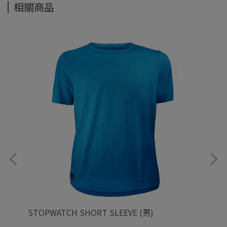
相關商品
STOPWATCH SHORT SLEEVE (男)
OU