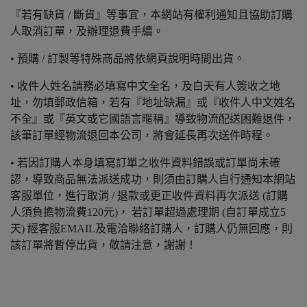
『若有缺貨 / 斷貨』等事宜，本網站有權利通知且協助訂購
人取消訂單，及辦理退費手續。
• 預購 / 訂製等特殊商品將依網頁說明時間出貨。
• 收件人姓名請務必填寫中文全名，及白天有人簽收之地
址，勿填郵政信箱，若有『地址缺漏』或『收件人中文姓名
不全』或『英文或它國語言暱稱』導致物流配送困難退件，
該筆訂單經物流退回本公司，將會延長再次送件時程。
• 若因訂購人本身填寫訂單之收件資料錯誤或訂單尚未確
認，導致商品無法派送成功，則須由訂購人自行通知本網站
客服單位，進行取消 / 退款或更正收件資料再次派送 (訂購
人須負擔物流費120元)， 若訂單超過處理期 (自訂單成立5
天) 經客服EMAIL及電洽聯絡訂購人，訂購人仍無回應，則
該訂單將暫停出貨，敬請注意，謝謝！