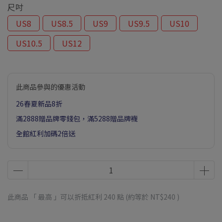
尺吋
US8
US8.5
US9
US9.5
US10
US10.5
US12
此商品參與的優惠活動
26春夏新品8折
滿2888贈品牌零錢包，滿5288贈品牌襪
全館紅利加碼2倍送
此商品 「 最高 」可以折抵紅利
240
點 (約等於
NT$240
)