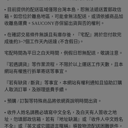
• 目前提供的配送區域僅限台灣本島，恕無法遞送置郵政信
箱。如您位於離島地區，可能會無法配送，或須依據商品加
收離島運費。SAUCONY亦保留出貨與否的權利。
• 在確認交易條件無誤且有庫存後，『宅配』將於您付款完
成後約3~7個工作天內送達 (不含假日)。
宅配時間為平日之白天時間，例假日恕無配送，敬請注意。
『若遇調貨』等作業流程，不限於以上運送工作天數，且本
網站有權進行拆單寄送等事宜。
『若有缺貨 / 斷貨』等事宜，本網站有權利通知且協助訂購
人取消訂單，及辦理退費手續。
• 預購 / 訂製等特殊商品將依網頁說明時間出貨。
• 收件人姓名請務必填寫中文全名，及白天有人簽收之地
址，勿填郵政信箱，若有『地址缺漏』或『收件人中文姓名
不全』或『英文或它國語言暱稱』導致物流配送困難退件，