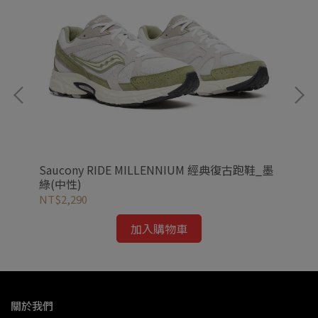
_粉紫
Saucony RIDE MILLENNIUM 經典復古跑鞋_墨
Sa
綠(中性)
(F
NT$2,290
NT
加入購物車
關於我們