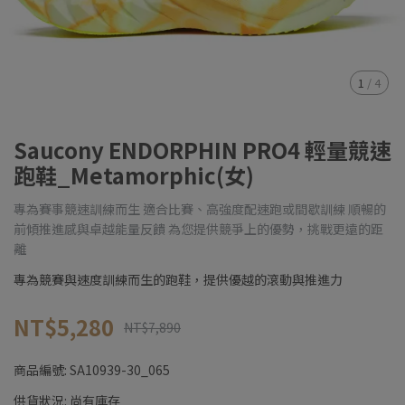
1
/
4
Saucony ENDORPHIN PRO4 輕量競速
跑鞋_Metamorphic(女)
專為賽事競速訓練而生 適合比賽、高強度配速跑或間歇訓練 順暢的
前傾推進感與卓越能量反饋 為您提供競爭上的優勢，挑戰更遠的距
離
專為競賽與速度訓練而生的跑鞋，提供優越的滾動與推進力
NT$5,280
NT$7,890
商品編號:
SA10939-30_065
供貨狀況:
尚有庫存