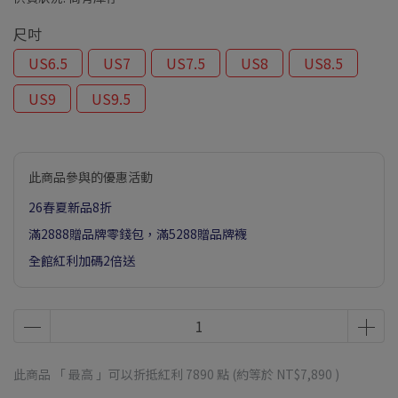
尺吋
US6.5
US7
US7.5
US8
US8.5
US9
US9.5
此商品參與的優惠活動
26春夏新品8折
滿2888贈品牌零錢包，滿5288贈品牌襪
全館紅利加碼2倍送
此商品 「 最高 」可以折抵紅利
7890
點 (約等於
NT$7,890
)