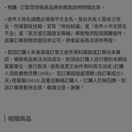
• 預購 / 訂製等特殊商品將依網頁說明時間出貨。
• 收件人姓名請務必填寫中文全名，及白天有人簽收之地
址，勿填郵政信箱，若有『地址缺漏』或『收件人中文姓名
不全』或『英文或它國語言暱稱』導致物流配送困難退件，
該筆訂單經物流退回本公司，將會延長再次送件時程。
• 若因訂購人本身填寫訂單之收件資料錯誤或訂單尚未確
認，導致商品無法派送成功，則須由訂購人自行通知本網站
客服單位，進行取消 / 退款或更正收件資料再次派送 (訂購
人須負擔物流費120元)， 若訂單超過處理期 (自訂單成立5
天) 經客服EMAIL及電洽聯絡訂購人，訂購人仍無回應，則
該訂單將暫停出貨，敬請注意，謝謝！
相關商品