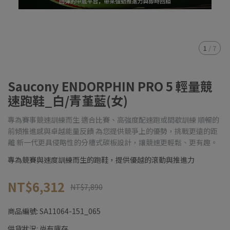
1
/
7
Saucony ENDORPHIN PRO 5 輕量競
速跑鞋_白/青堇藍(女)
專為賽事競速訓練而生 適合比賽、高強度配速跑或間歇訓練 順暢的
前傾推進感與卓越能量反饋 為您提供競爭上的優勢，挑戰更遠的距
離 新一代更具侵略性的分槽式碳板設計，讓競速更輕鬆、更有趣。
專為競賽與速度訓練而生的跑鞋，提供優越的滾動與推進力
NT$6,312
NT$7,890
商品編號:
SA11064-151_065
供貨狀況:
尚有庫存