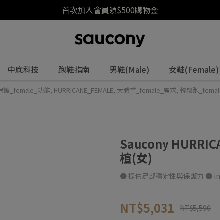
首次加入會員領$500購物金
中底科技
跑鞋指南
男鞋(Male)
女鞋(Female)
護_female_功能
,
HURRICANE_FEMALE
,
大體重_female_需求
,
輕鬆跑_fema
)
Saucony HURR
楦(女)
● 提供足部穩定性與保護力 ● inc
NT$5,031
NT$5,590