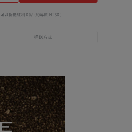
 」可以折抵紅利
0
點 (約等於
NT$0
)
運送方式