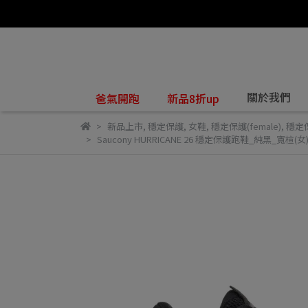
關於我們
爸氣開跑
新品8折up
新品上市
,
穩定保護
,
女鞋
,
穩定保護(female)
,
穩定保
Saucony HURRICANE 26 穩定保護跑鞋_純黑_寬楦(女