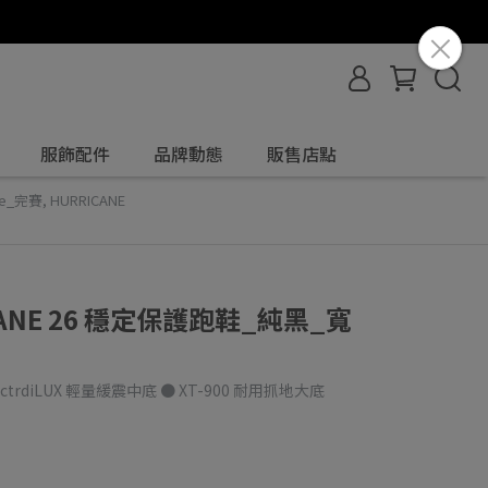
服飾配件
品牌動態
販售店點
le_完賽
,
HURRICANE
ICANE 26 穩定保護跑鞋_純黑_寬
trdiLUX 輕量緩震中底 ● XT-900 耐用抓地大底