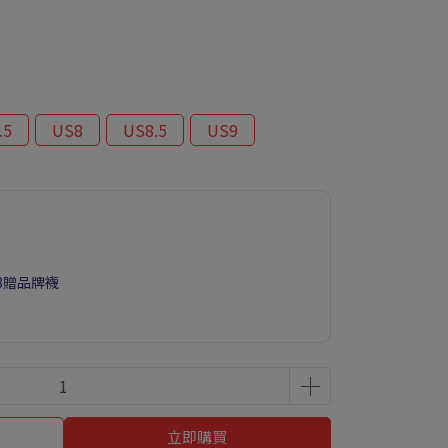
.5
US8
US8.5
US9
88贈品牌襪
立即購買